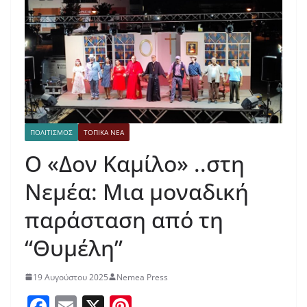
ΠΟΛΙΤΙΣΜΟΣ
ΤΟΠΙΚΑ ΝΕΑ
Ο «Δον Καμίλο» ..στη
Νεμέα: Μια μοναδική
παράσταση από τη
“Θυμέλη”
19 Αυγούστου 2025
Nemea Press
F
E
X
Pi