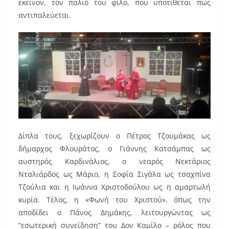
εκείνον, τον παλιό του φίλο, που υποτίθεται πως
αντιπαλεύεται.
Δίπλα τους, ξεχωρίζουν ο Πέτρος Τζουμάκας ως
δήμαρχος Φλουράτος, ο Γιάννης Κατσάμπας ως
αυστηρός Καρδινάλιος, ο νεαρός Νεκτάριος
Νταλιάρδος ως Μάριο, η Σοφία Σιγάλα ως τσαχπίνα
Τζούλια και η Ιωάννα Χριστοδούλου ως η αμαρτωλή
κυρία. Τέλος, η «Φωνή του Χριστού», όπως την
αποδίδει ο Πάνος Δημάκης, λειτουργώντας ως
“εσωτερική συνείδηση” του Δον Καμίλο – ρόλος που