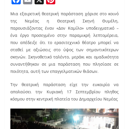
a
m
nt
Μια εξαιρετική θεατρική παράσταση χάρισε στο κοινό
c
ai
er
της Νεμέας η Θεατρική Σκηνή Θυμέλη,
e
l
e
παρουσιάζοντας έναν «Δον Καμίλο» υποδειγματικό –
b
st
ένα έργο προσεγμένο στην παραμικρή λεπτομέρεια,
o
που απέδειξε ότι το ερασιτεχνικό θέατρο μπορεί να
σταθεί με αξιώσεις στο ύψος των σημαντικότερων
o
σκηνών. Σκηνοθετικό ταλέντο, μεράκι και ομαδικότητα
k
συναντήθηκαν σε μια παράσταση που πλησίασε σε
ποιότητα, αυτή των επαγγελματικών θιάσων.
Την θεατρική παράσταση είχε την ευκαιρία να
απολαύσει την Κυριακή 17 Σεπτεμβρίου πληθος
κόσμου στην κεντρική πλατεία του Δημαρχείου Νεμέας