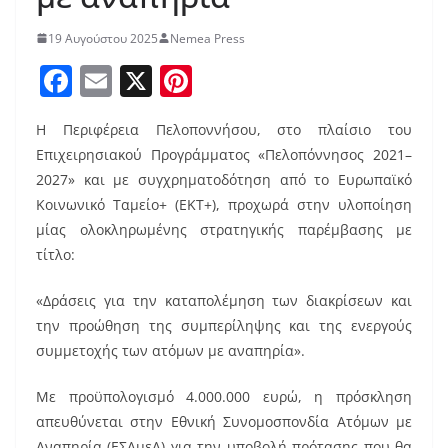
19 Αυγούστου 2025
Nemea Press
F
E
X
Pi
a
m
nt
Η Περιφέρεια Πελοποννήσου, στο πλαίσιο του
c
ai
er
Επιχειρησιακού Προγράμματος «Πελοπόννησος 2021–
e
l
e
2027» και με συγχρηματοδότηση από το Ευρωπαϊκό
b
st
Κοινωνικό Ταμείο+ (ΕΚΤ+), προχωρά στην υλοποίηση
o
μίας ολοκληρωμένης στρατηγικής παρέμβασης με
τίτλο:
o
k
«Δράσεις για την καταπολέμηση των διακρίσεων και
την προώθηση της συμπερίληψης και της ενεργούς
συμμετοχής των ατόμων με αναπηρία».
Με προϋπολογισμό 4.000.000 ευρώ, η πρόσκληση
απευθύνεται στην Εθνική Συνομοσπονδία Ατόμων με
Αναπηρία (ΕΣΑμεΑ) για την υποβολή πρότασης που θα