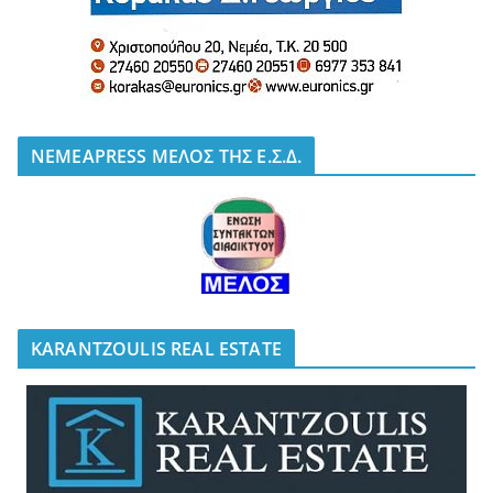
NEMEAPRESS ΜΕΛΟΣ ΤΗΣ Ε.Σ.Δ.
KARANTZOULIS REAL ESTATE