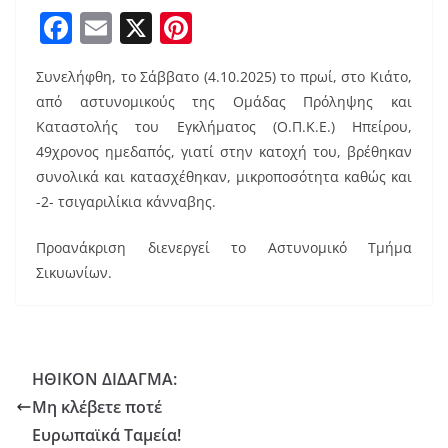
F
E
X
Pi
a
m
nt
Συνελήφθη, το Σάββατο (4.10.2025) το πρωί, στο Κιάτο,
c
ai
er
από αστυνομικούς της Ομάδας Πρόληψης και
e
l
e
Καταστολής του Εγκλήματος (Ο.Π.Κ.Ε.) Ηπείρου,
b
st
49χρονος ημεδαπός, γιατί στην κατοχή του, βρέθηκαν
o
συνολικά και κατασχέθηκαν, μικροποσότητα καθώς και
-2- τσιγαριλίκια κάνναβης.
o
k
Προανάκριση διενεργεί το Αστυνομικό Τμήμα
Σικυωνίων.
ΗΘΙΚΟΝ ΔΙΔΑΓΜΑ:
Μη κλέβετε ποτέ
Ευρωπαϊκά Ταμεία!