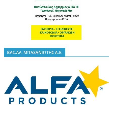
BΑΣ.ΑΛ. ΜΠΑΣΑΝΙΩΤΗΣ Α.Ε.