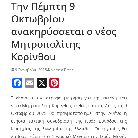
Την Πέμπτη 9
Οκτωβρίου
ανακηρύσσεται ο νέος
Μητροπολίτης
Κορίνθου
6 Οκτωβρίου 2025
Nemea Press
F
E
X
Pi
a
m
nt
Ξεκίνησε η αντίστροφη μέτρηση για την εκλογή του
c
ai
er
νέου Μητροπολίτη Κορίνθου, καθώς από τις 7 έως τις 9
e
l
e
Οκτωβρίου 2025 θα πραγματοποιηθεί στην Αθήνα η
b
st
ετήσια τακτική συνεδρίαση της Ιεράς Συνόδου της
o
Ιεραρχίας της Εκκλησίας της Ελλάδος. Οι εργασίες θα
λάβουν χώρα στο Συνοδικό Μέγαρο της Ιεράς Μονής