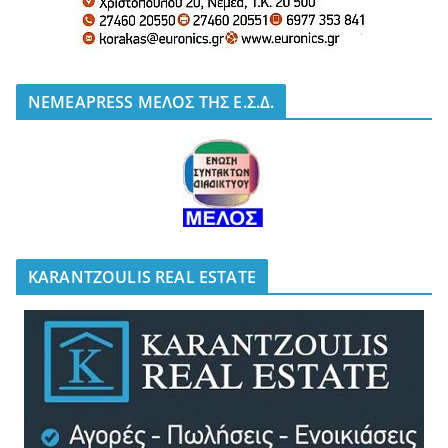
NEMEAPRESS ΜΕΛΟΣ ΤΗΣ Ε.Σ.Δ.
KARANTZOULIS REAL ESTATE