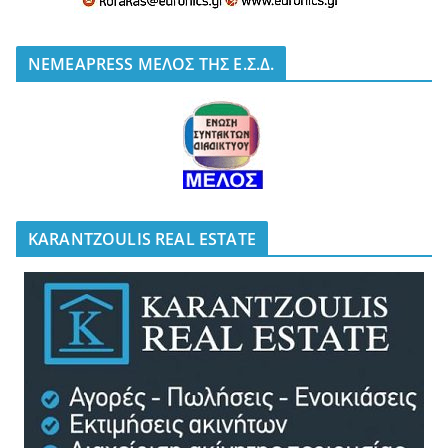
NEMEAPRESS ΜΕΛΟΣ ΤΗΣ Ε.Σ.Δ.
KARANTZOULIS REAL ESTATE