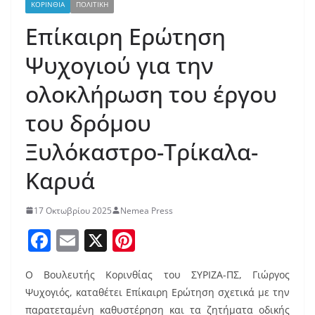
ΚΟΡΙΝΘΙΑ
ΠΟΛΙΤΙΚΗ
Επίκαιρη Ερώτηση
Ψυχογιού για την
ολοκλήρωση του έργου
του δρόμου
Ξυλόκαστρο-Τρίκαλα-
Καρυά
17 Οκτωβρίου 2025
Nemea Press
F
E
X
Pi
a
m
nt
Ο Βουλευτής Κορινθίας του ΣΥΡΙΖΑ-ΠΣ, Γιώργος
c
ai
er
Ψυχογιός, καταθέτει Επίκαιρη Ερώτηση σχετικά με την
e
l
e
παρατεταμένη καθυστέρηση και τα ζητήματα οδικής