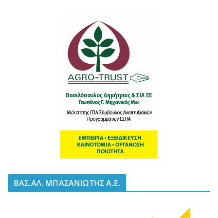
BΑΣ.ΑΛ. ΜΠΑΣΑΝΙΩΤΗΣ Α.Ε.