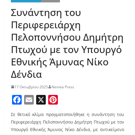
Συνάντηση του
Περιφερειάρχη
Πελοποννήσου Δημήτρη
Πτωχού με τον Υπουργό
Εθνικής Άμυνας Νίκο
Δένδια
17 Οκτωβρίου 2025
Nemea Press
F
E
X
Pi
a
m
nt
Σε θετικό κλίμα πραγματοποιήθηκε η συνάντηση του
c
ai
er
Περιφερειάρχη Πελοποννήσου Δημήτρη Πτωχού με τον
e
l
e
Υπουργό Εθνικής Άμυνας Νίκο Δένδια, με αντικείμενο