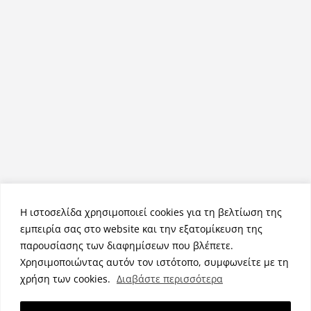
Η ιστοσελίδα χρησιμοποιεί cookies για τη βελτίωση της
εμπειρία σας στο website και την εξατομίκευση της
παρουσίασης των διαφημίσεων που βλέπετε.
Χρησιμοποιώντας αυτόν τον ιστότοπο, συμφωνείτε με τη
Πνευματικά Δικαιώματα © 2026
NemeaPress
. Τα πνευματικά
χρήση των cookies.
Διαβάστε περισσότερα
δικαιώματα προστατεύονται.
Θέμα:
ColorMag
από ThemeGrill. Κατασκευασμένο με