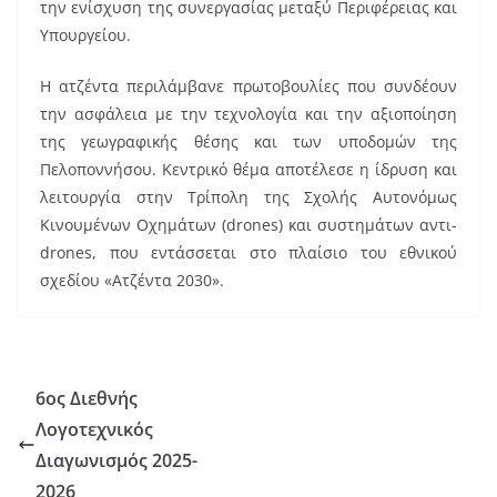
b
st
την ενίσχυση της συνεργασίας μεταξύ Περιφέρειας και
o
Υπουργείου.
o
Η ατζέντα περιλάμβανε πρωτοβουλίες που συνδέουν
k
την ασφάλεια με την τεχνολογία και την αξιοποίηση
της γεωγραφικής θέσης και των υποδομών της
Πελοποννήσου. Κεντρικό θέμα αποτέλεσε η ίδρυση και
λειτουργία στην Τρίπολη της Σχολής Αυτονόμως
Κινουμένων Οχημάτων (drones) και συστημάτων αντι-
drones, που εντάσσεται στο πλαίσιο του εθνικού
σχεδίου «Ατζέντα 2030».
6ος Διεθνής
Λογοτεχνικός
Διαγωνισμός 2025-
2026