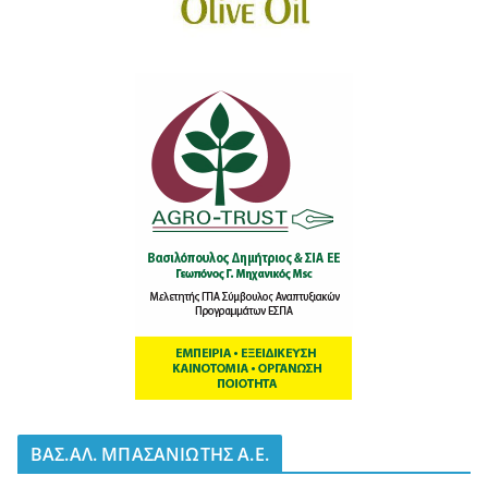
BΑΣ.ΑΛ. ΜΠΑΣΑΝΙΩΤΗΣ Α.Ε.