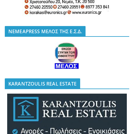
NEMEAPRESS ΜΕΛΟΣ ΤΗΣ Ε.Σ.Δ.
KARANTZOULIS REAL ESTATE