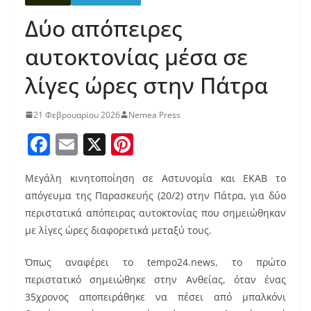
Δύο απόπειρες
αυτοκτονίας μέσα σε
λίγες ώρες στην Πάτρα
21 Φεβρουαρίου 2026
Nemea Press
F
E
X
Pi
a
m
nt
Μεγάλη κινητοποίηση σε Αστυνομία και ΕΚΑΒ το
c
ai
er
απόγευμα της Παρασκευής (20/2) στην Πάτρα, για δύο
e
l
e
περιστατικά απόπειρας αυτοκτονίας που σημειώθηκαν
b
st
με λίγες ώρες διαφορετικά μεταξύ τους.
o
Όπως αναφέρει το tempo24.news, το πρώτο
o
περιστατικό σημειώθηκε στην Ανθείας, όταν ένας
k
35χρονος αποπειράθηκε να πέσει από μπαλκόνι