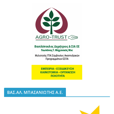
BΑΣ.ΑΛ. ΜΠΑΣΑΝΙΩΤΗΣ Α.Ε.