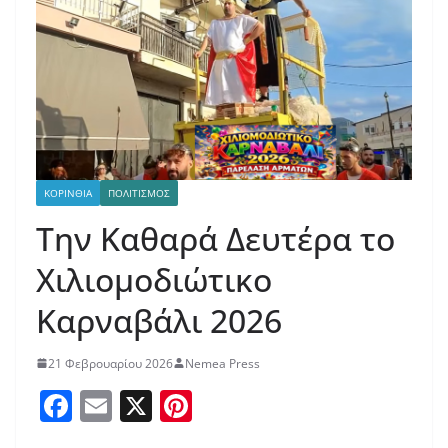
ΚΟΡΙΝΘΙΑ
ΠΟΛΙΤΙΣΜΟΣ
Την Καθαρά Δευτέρα το
Χιλιομοδιώτικο
Καρναβάλι 2026
21 Φεβρουαρίου 2026
Nemea Press
F
E
X
Pi
a
m
nt