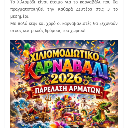
Το Χιλιομόδι είναι έτοιμο για το καρναβάλι που θα
c
ai
er
πραγματοποιηθεί την Καθαρά Δευτέρα στις 3 το
e
l
e
μεσημέρι.
b
st
Με πολύ κέφι και χορό οι καρναβαλιστές θα ξεχυθούν
o
στους κεντρικούς δρόμους του χωριού!
o
k