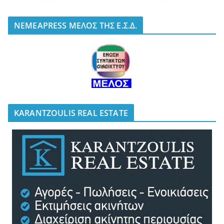
NEMEAPRESS ΜΕΛΟΣ ΤΗΣ Ε.Σ.Δ.
KARANTZOULIS REAL ESTATE