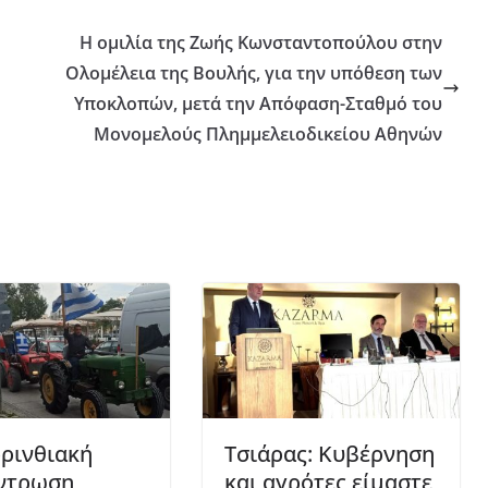
Η ομιλία της Ζωής Κωνσταντοπούλου στην
Ολομέλεια της Βουλής, για την υπόθεση των
Υποκλοπών, μετά την Απόφαση-Σταθμό του
Μονομελούς Πλημμελειοδικείου Αθηνών
ρινθιακή
Τσιάρας: Κυβέρνηση
ντρωση
και αγρότες είμαστε