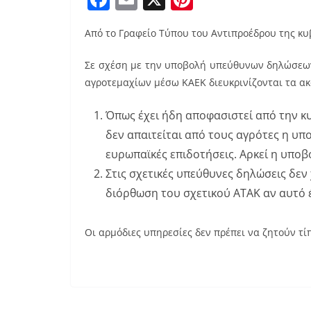
a
m
nt
Από το Γραφείο Τύπου του Αντιπροέδρου της κ
c
ai
er
e
l
e
Σε σχέση με την υποβολή υπεύθυνων δηλώσεων
b
st
αγροτεμαχίων μέσω ΚΑΕΚ διευκρινίζονται τα α
o
Όπως έχει ήδη αποφασιστεί από την κ
o
δεν απαιτείται από τους αγρότες η υπ
k
ευρωπαϊκές επιδοτήσεις. Αρκεί η υποβ
Στις σχετικές υπεύθυνες δηλώσεις δεν
διόρθωση του σχετικού ΑΤΑΚ αν αυτό έ
Οι αρμόδιες υπηρεσίες δεν πρέπει να ζητούν τ