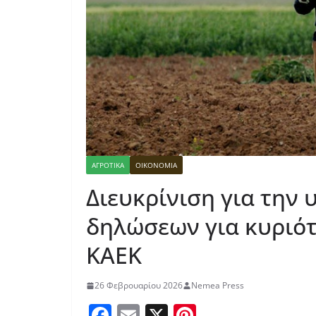
ΑΓΡΟΤΙΚΑ
ΟΙΚΟΝΟΜΙΑ
Διευκρίνιση για την
δηλώσεων για κυριό
ΚΑΕΚ
26 Φεβρουαρίου 2026
Nemea Press
F
E
X
Pi