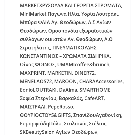
MARKETX
ΡΥΣΟΥΛΑ
KAI
ΓΕΩΡΓΙΑ ΣΤΡΩΜΑΤΑ,
MiniMarket
Παγώνα Ηλία, Υδρία Λουτράκι,
Μπύρα ΦΑΙΑ Αγ. Θεοδώρων, Α.Σ Αγίων
Θεοδώρων, Ομοσπονδία εξωραϊστικών
συλλόγων οικιστών Αγ. Θεοδώρων, Α.Ο
Στρατηλάτης, ΠΝΕΥΜΑΤΙΚΟΥΔΗΣ
ΚΩΝΣΤΑΝΤΙΝΟΣ – ΧΡΩΜΑΤΑ ΣΙΔΗΡΙΚΑ,
Οίνος ΦΟΙΝΟΣ,
UMAMIcoffee
&
brunch
,
MAXPRINT
,
MARKETIN
,
DINER
72,
MENELAOS
72,
MAROON
,
CHARAAccessories
,
EonioLOUTRAKI
,
DaAlma
,
SMARTHOME
Σοφία Στεργίου, Βαρκαλάς,
CafeART
,
ΜΑΪΣΤΡΑΛΙ,
PepeRosso
,
ΘΟΥΡΙΟ
CTOYS
&
GIFTS
, ΣπανίδουΑγαθονίκη,
ΕυμορφιάδηΠόλυ, Στυλιανός Στέλιος,
SKBeautySalon
Αγίων Θεοδώρων,