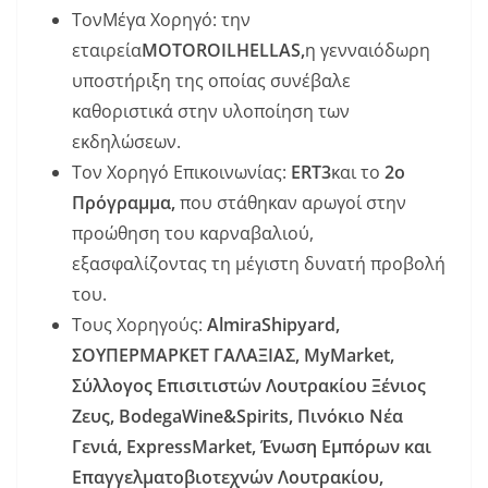
ΤονΜέγα Χορηγό: την
εταιρεία
MOTOROILHELLAS
,
η γενναιόδωρη
υποστήριξη της οποίας συνέβαλε
καθοριστικά στην υλοποίηση των
εκδηλώσεων.
Τον Χορηγό Επικοινωνίας:
ERT
3
και το
2ο
Πρόγραμμα,
που στάθηκαν αρωγοί στην
προώθηση του καρναβαλιού,
εξασφαλίζοντας τη μέγιστη δυνατή προβολή
του.
Τους Χορηγούς:
AlmiraShipyard
,
ΣΟΥΠΕΡΜΑΡΚΕΤ ΓΑΛΑΞΙΑΣ,
MyMarket
,
Σύλλογος Επισιτιστών Λουτρακίου Ξένιος
Ζευς,
BodegaWine
&
Spirits
, Πινόκιο Νέα
Γενιά,
ExpressMarket
, Ένωση Εμπόρων και
Επαγγελματοβιοτεχνών Λουτρακίου,