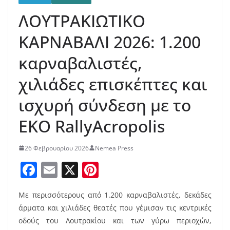
ΛΟΥΤΡΑΚΙΩΤΙΚΟ
ΚΑΡΝΑΒΑΛΙ 2026: 1.200
καρναβαλιστές,
χιλιάδες επισκέπτες και
ισχυρή σύνδεση με το
EKO RallyAcropolis
26 Φεβρουαρίου 2026
Nemea Press
F
E
X
Pi
a
m
nt
Με περισσότερους από 1.200 καρναβαλιστές, δεκάδες
c
ai
er
άρματα και χιλιάδες θεατές που γέμισαν τις κεντρικές
e
l
e
οδούς του Λουτρακίου και των γύρω περιοχών,