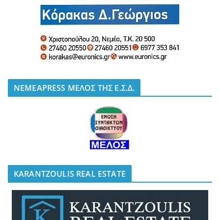
NEMEAPRESS ΜΕΛΟΣ ΤΗΣ Ε.Σ.Δ.
KARANTZOULIS REAL ESTATE