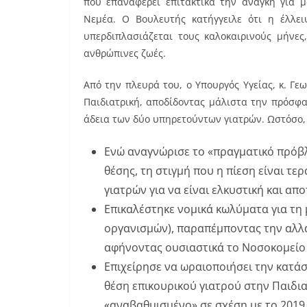
που επαναφέρει επιτακτικά την ανάγκη για 
Νεμέα. Ο Βουλευτής κατήγγειλε ότι η έλλε
υπερδιπλασιάζεται τους καλοκαιρινούς μήνες
ανθρώπινες ζωές.
Από την πλευρά του, ο Υπουργός Υγείας, κ. Γ
Παιδιατρική, αποδίδοντας μάλιστα την πρόσφ
άδεια των δύο υπηρετούντων γιατρών. Ωστόσο,
Ενώ αναγνώρισε το «πραγματικό πρόβλη
θέσης, τη στιγμή που η πίεση είναι τε
γιατρών για να είναι ελκυστική και α
Επικαλέστηκε νομικά κωλύματα για τη
οργανισμών), παραπέμποντας την αλλαγ
αφήνοντας ουσιαστικά το Νοσοκομείο 
Επιχείρησε να ωραιοποιήσει την κατάσ
θέση επικουρικού γιατρού στην Παιδια
«αναβαθμισμένο» σε σχέση με το 2019,