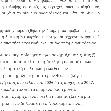
μόνιμη παρουσία ασθενοφόρων σε Ξυλόκαστρο, Κιάτο και
ιψη κάλυψης σε αυτές τις περιοχές, όπου ο πληθυσμός
, αυξάνει το αίσθημα ανασφάλειας και θέτει σε κίνδυνο
εωργιάδης, παραδέχθηκε την ύπαρξη του προβλήματος στην
ατη διακοπή λειτουργίας της στην ταυτόχρονη αναρρωτική
 οιαπαντήσεις του κινήθηκαν σε ένα πλέγμα αντιφάσεων:
μα», περιορίστηκε στην προκήρυξη μόλις μίας (!)
ράστια και απαιτείται η πρόσκληση περισσότερων
ποτελεσματική η πλήρωση των θέσεων.
 μη προκήρυξη περισσότερων θέσεων (λόγω
ή τους στο τέλος του 2026 ή τις αρχές του 2027,
«ακάλυπτο» για τα επόμενα δύο χρόνια.
ταση ισχυριζόμενος ότι θα προκηρυχθεί και μία
τρική, ενώ δήλωσε ότι το Νοσοκομείο είναι
 ενώ νωρίτερα είχε ομολόγησε ότι υπάρχει