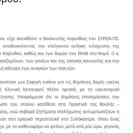
υ είχε καταθέσει ο Βουλευτής Κορινθίας του ΣΥΡΙΖΑ-ΠΣ,
, αναδεικνύοντας την επείγουσα ανάγκη ενίσχυσης της
υ Κορίνθου, καθώς και των δομών του ΕΚΑΒ στο Νομό. Ο κ.
γαζομένων, των γονέων και της τοπικής κοινωνίας για την
ή κάλυψη των αναγκών των πολιτών.
ουσίασε μια ζοφερή εικόνα για τις δημόσιες δομές υγείας
ή Κλινική λειτουργεί πλέον οριακά, με το υγειονομικό
λησης. Υπογράμμισε ότι οι δημόσιες επισημάνσεις του
νωση του οποίου κατέθεσε στα Πρακτικά της Βουλής –
γίας, ενώ σοβαρά ζητήματα στελέχωσης αντιμετωπίζουν η
ωσε στο τραγικό περιστατικό στο Ξυλόκαστρο, όπου ένας
χα, με το ασθενοφόρο να φτάνει μετά από μία ώρα, γεγονός