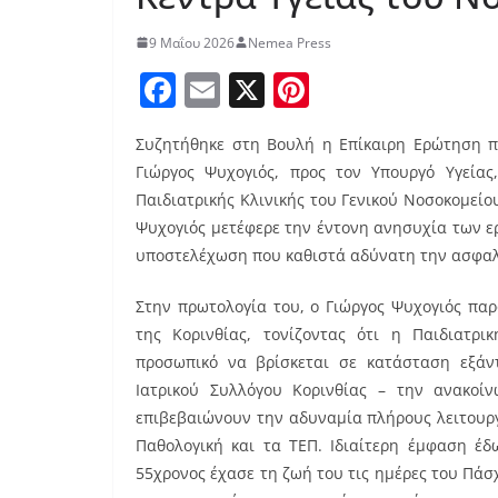
9 Μαΐου 2026
Nemea Press
F
E
X
Pi
a
m
nt
Συζητήθηκε στη Βουλή η Επίκαιρη Ερώτηση πο
c
ai
er
Γιώργος Ψυχογιός, προς τον Υπουργό Υγείας
e
l
e
Παιδιατρικής Κλινικής του Γενικού Νοσοκομείο
b
st
Ψυχογιός μετέφερε την έντονη ανησυχία των ερ
o
υποστελέχωση που καθιστά αδύνατη την ασφαλ
o
Στην πρωτολογία του, ο Γιώργος Ψυχογιός παρ
k
της Κορινθίας, τονίζοντας ότι η Παιδιατρικ
προσωπικό να βρίσκεται σε κατάσταση εξάντ
Ιατρικού Συλλόγου Κορινθίας – την ανακοί
επιβεβαιώνουν την αδυναμία πλήρους λειτουρ
Παθολογική και τα ΤΕΠ. Ιδιαίτερη έμφαση έδ
55χρονος έχασε τη ζωή του τις ημέρες του Πάσ