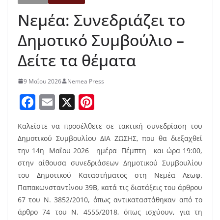
Νεμέα: Συνεδριάζει το
Δημοτικό Συμβούλιο –
Δείτε τα θέματα
9 Μαΐου 2026
Nemea Press
F
E
X
Pi
a
m
nt
Καλείστε να προσέλθετε σε τακτική συνεδρίαση του
c
ai
er
Δημοτικού Συμβουλίου ΔΙΑ ΖΩΣΗΣ, που θα διεξαχθεί
e
l
e
την 14η Μαΐου 2026 ημέρα Πέμπτη και ώρα 19:00,
b
st
στην αίθουσα συνεδριάσεων Δημοτικού Συμβουλίου
o
του Δημοτικού Καταστήματος στη Νεμέα Λεωφ.
Παπακωνσταντίνου 39Β, κατά τις διατάξεις του άρθρου
o
67 του Ν. 3852/2010, όπως αντικαταστάθηκαν από το
k
άρθρο 74 του Ν. 4555/2018, όπως ισχύουν, για τη