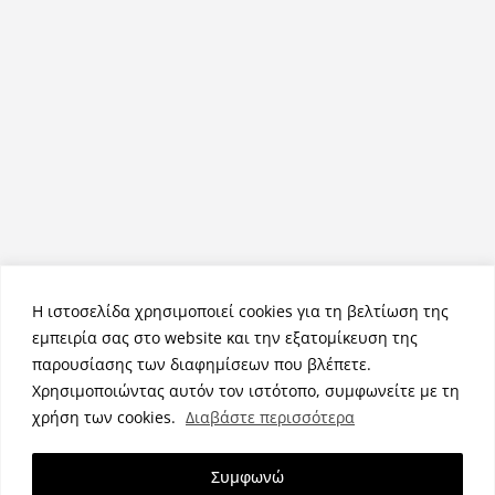
Η ιστοσελίδα χρησιμοποιεί cookies για τη βελτίωση της
εμπειρία σας στο website και την εξατομίκευση της
παρουσίασης των διαφημίσεων που βλέπετε.
Χρησιμοποιώντας αυτόν τον ιστότοπο, συμφωνείτε με τη
Πνευματικά Δικαιώματα © 2026
NemeaPress
. Τα πνευματικά
χρήση των cookies.
Διαβάστε περισσότερα
δικαιώματα προστατεύονται.
Θέμα:
ColorMag
από ThemeGrill. Κατασκευασμένο με
Συμφωνώ
WordPress
.