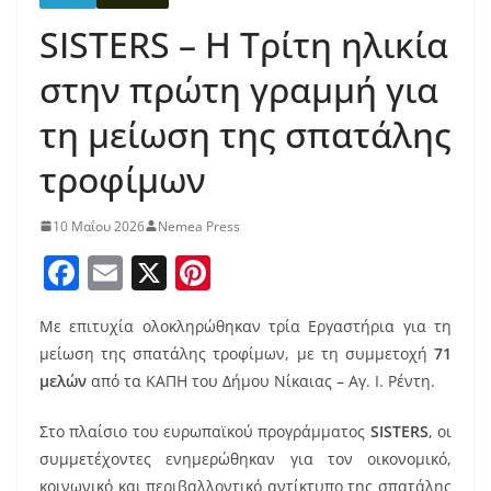
SISTERS – Η Τρίτη ηλικία
στην πρώτη γραμμή για
τη μείωση της σπατάλης
τροφίμων
10 Μαΐου 2026
Nemea Press
F
E
X
Pi
a
m
nt
Με επιτυχία ολοκληρώθηκαν τρία Εργαστήρια για τη
c
ai
er
μείωση της σπατάλης τροφίμων, με τη συμμετοχή
71
e
l
e
μελών
από τα ΚΑΠΗ του Δήμου Νίκαιας – Αγ. Ι. Ρέντη.
b
st
Στο πλαίσιο του ευρωπαϊκού προγράμματος
SISTERS
, οι
o
συμμετέχοντες ενημερώθηκαν για τον οικονομικό,
o
κοινωνικό και περιβαλλοντικό αντίκτυπο της σπατάλης