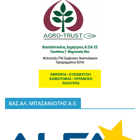
BΑΣ.ΑΛ. ΜΠΑΣΑΝΙΩΤΗΣ Α.Ε.