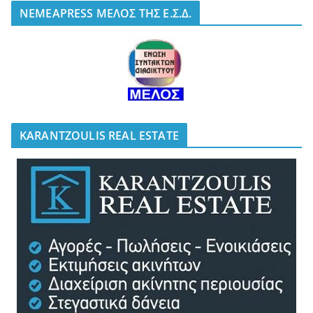
NEMEAPRESS ΜΕΛΟΣ ΤΗΣ Ε.Σ.Δ.
KARANTZOULIS REAL ESTATE