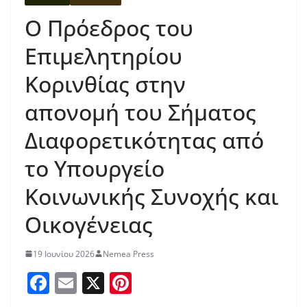
Ο Πρόεδρος του
Επιμελητηρίου
Κορινθίας στην
απονομή του Σήματος
Διαφορετικότητας από
το Υπουργείο
Κοινωνικής Συνοχής και
Οικογένειας
19 Ιουνίου 2026
Nemea Press
F
E
X
Pi
a
m
nt