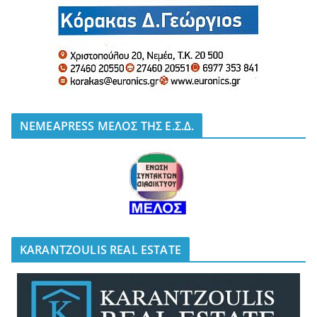
NEMEAPRESS ΜΕΛΟΣ ΤΗΣ Ε.Σ.Δ.
KARANTZOULIS REAL ESTATE