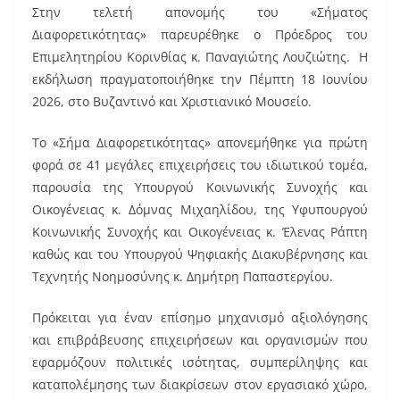
Στην τελετή απονομής του «Σήματος
c
ai
er
Διαφορετικότητας» παρευρέθηκε ο Πρόεδρος του
e
l
e
Επιμελητηρίου Κορινθίας κ. Παναγιώτης Λουζιώτης. Η
b
st
εκδήλωση πραγματοποιήθηκε την Πέμπτη 18 Ιουνίου
o
2026, στο Βυζαντινό και Χριστιανικό Μουσείο.
o
Το «Σήμα Διαφορετικότητας» απονεμήθηκε για πρώτη
k
φορά σε 41 μεγάλες επιχειρήσεις του ιδιωτικού τομέα,
παρουσία της Υπουργού Κοινωνικής Συνοχής και
Οικογένειας κ. Δόμνας Μιχαηλίδου, της Υφυπουργού
Κοινωνικής Συνοχής και Οικογένειας κ. Έλενας Ράπτη
καθώς και του Υπουργού Ψηφιακής Διακυβέρνησης και
Τεχνητής Νοημοσύνης κ. Δημήτρη Παπαστεργίου.
Πρόκειται για έναν επίσημο μηχανισμό αξιολόγησης
και επιβράβευσης επιχειρήσεων και οργανισμών που
εφαρμόζουν πολιτικές ισότητας, συμπερίληψης και
καταπολέμησης των διακρίσεων στον εργασιακό χώρο,