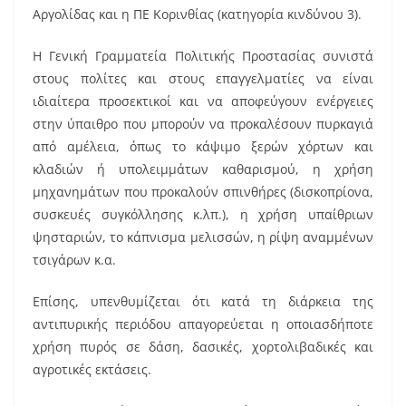
o
Αργολίδας και η ΠΕ Κορινθίας (κατηγορία κινδύνου 3).
o
k
Η Γενική Γραμματεία Πολιτικής Προστασίας συνιστά
στους πολίτες και στους επαγγελματίες να είναι
ιδιαίτερα προσεκτικοί και να αποφεύγουν ενέργειες
στην ύπαιθρο που μπορούν να προκαλέσουν πυρκαγιά
από αμέλεια, όπως το κάψιμο ξερών χόρτων και
κλαδιών ή υπολειμμάτων καθαρισμού, η χρήση
μηχανημάτων που προκαλούν σπινθήρες (δισκοπρίονα,
συσκευές συγκόλλησης κ.λπ.), η χρήση υπαίθριων
ψησταριών, το κάπνισμα μελισσών, η ρίψη αναμμένων
τσιγάρων κ.α.
Επίσης, υπενθυμίζεται ότι κατά τη διάρκεια της
αντιπυρικής περιόδου απαγορεύεται η οποιασδήποτε
χρήση πυρός σε δάση, δασικές, χορτολιβαδικές και
αγροτικές εκτάσεις.