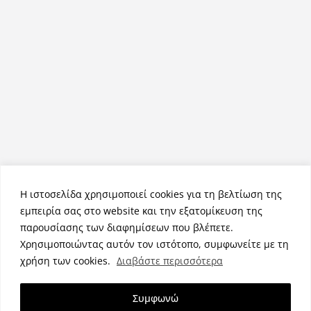
Η ιστοσελίδα χρησιμοποιεί cookies για τη βελτίωση της
εμπειρία σας στο website και την εξατομίκευση της
παρουσίασης των διαφημίσεων που βλέπετε.
Χρησιμοποιώντας αυτόν τον ιστότοπο, συμφωνείτε με τη
Πνευματικά Δικαιώματα © 2026
NemeaPress
. Τα πνευματικά
χρήση των cookies.
Διαβάστε περισσότερα
δικαιώματα προστατεύονται.
Θέμα:
ColorMag
από ThemeGrill. Κατασκευασμένο με
Συμφωνώ
WordPress
.