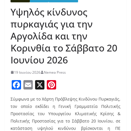
Υψηλός κίνδυνος
πυρκαγιάς για την
Αργολίδα και την
Κορινθία το Σάββατο 20
Ιουνίου 2026
19 Ιουνίου 2026
Nemea Press
F
E
X
Pi
a
m
nt
Σύμφωνα με το Χάρτη Πρόβλεψης Κινδύνου Πυρκαγιάς,
c
ai
er
τον οποίο εκδίδει η Γενική Γραμματεία Πολιτικής
e
l
e
Προστασίας του Υπουργείου Κλιματικής Κρίσης &
b
st
Πολιτικής Προστασίας για το Σάββατο 20 Ιουνίου, σε
κατάσταση υψηλού κινδύνου βρίσκονται η ΠΕ