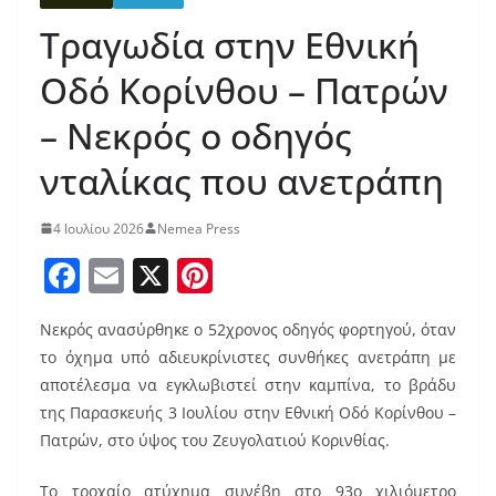
Τραγωδία στην Εθνική
Οδό Κορίνθου – Πατρών
– Νεκρός ο οδηγός
νταλίκας που ανετράπη
4 Ιουλίου 2026
Nemea Press
F
E
X
Pi
a
m
nt
Νεκρός ανασύρθηκε o 52χρονος οδηγός φορτηγού, όταν
c
ai
er
το όχημα υπό αδιευκρίνιστες συνθήκες ανετράπη με
e
l
e
αποτέλεσμα να εγκλωβιστεί στην καμπίνα, το βράδυ
b
st
της Παρασκευής 3 Ιουλίου στην Εθνική Οδό Κορίνθου –
o
Πατρών, στο ύψος του Ζευγολατιού Κορινθίας.
o
Tο τροχαίο ατύχημα συνέβη στο 93ο χιλιόμετρο