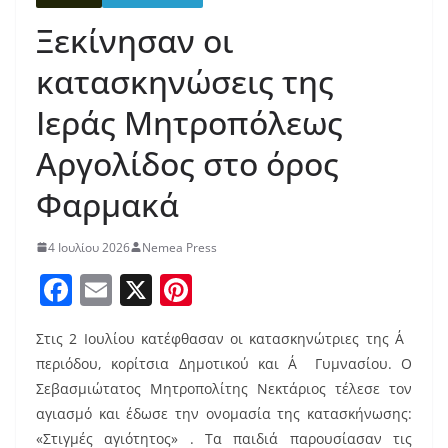
Ξεκίνησαν οι
κατασκηνώσεις της
Ιεράς Μητροπόλεως
Αργολίδος στο όρος
Φαρμακά
4 Ιουλίου 2026
Nemea Press
F
E
X
Pi
a
m
nt
Στις 2 Ιουλίου κατέφθασαν οι κατασκηνώτριες της Α΄
c
ai
er
περιόδου, κορίτσια Δημοτικού και Α΄ Γυμνασίου. Ο
e
l
e
Σεβασμιώτατος Μητροπολίτης Νεκτάριος τέλεσε τον
b
st
αγιασμό και έδωσε την ονομασία της κατασκήνωσης:
«Στιγμές αγιότητος» . Τα παιδιά παρουσίασαν τις