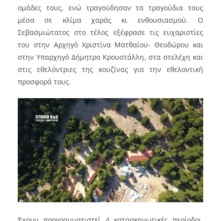
o
ομάδες τους, ενώ τραγούδησαν τα τραγούδια τους
o
μέσα σε κλίμα χαράς κι ενθουσιασμού. Ο
k
Σεβασμιώτατος στο τέλος εξέφρασε τις ευχαριστίες
του στην Αρχηγό Χριστίνα Ματθαίου- Θεοδώρου και
στην Υπαρχηγό Δήμητρα Κρουστάλλη, στα στελέχη και
στις εθελόντριες της κουζίνας για την εθελοντική
προσφορά τους.
Έχουν προγραμματιστεί 4 κατασκηνωτικές περίοδοι,