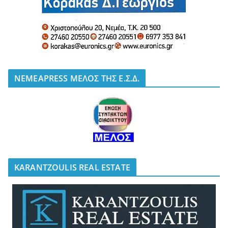
NEMEAPRESS ΜΕΛΟΣ ΤΗΣ Ε.Σ.Δ.
KARANTZOULIS REAL ESTATE