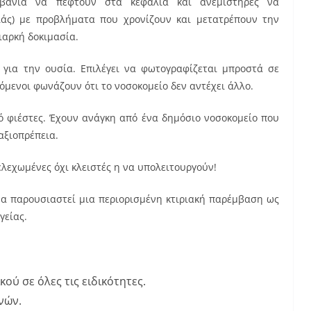
ταβάνια να πέφτουν στα κεφάλια και ανεμιστήρες να
άς) με προβλήματα που χρονίζουν και μετατρέπουν την
ιαρκή δοκιμασία.
 για την ουσία. Επιλέγει να φωτογραφίζεται μπροστά σε
όμενοι φωνάζουν ότι το νοσοκομείο δεν αντέχει άλλο.
πό φιέστες. Έχουν ανάγκη από ένα δημόσιο νοσοκομείο που
αξιοπρέπεια.
ελεχωμένες όχι κλειστές η να υπολειτουργούν!
να παρουσιαστεί μια περιορισμένη κτιριακή παρέμβαση ως
γείας.
ύ σε όλες τις ειδικότητες.
νών.