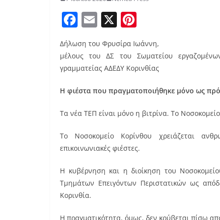
F
E
X
Pi
a
m
nt
Δήλωση του Φρυσίρα Ιωάννη,
c
ai
er
μέλους του ΔΣ του Σωματείου εργαζομένων
e
l
e
γραμματείας ΑΔΕΔΥ Κορινθίας
b
st
Η φιέστα που πραγματοποιήθηκε μόνο ως πρό
o
o
Τα νέα ΤΕΠ είναι μόνο η βιτρίνα. Το Νοσοκομείο
k
Το Νοσοκομείο Κορίνθου χρειάζεται ανθρ
επικοινωνιακές φιέστες.
Η κυβέρνηση και η διοίκηση του Νοσοκομεί
Τμημάτων Επειγόντων Περιστατικών ως απόδ
Κορινθία.
Η πραγματικότητα, όμως, δεν κρύβεται πίσω απ