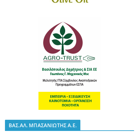
BΑΣ.ΑΛ. ΜΠΑΣΑΝΙΩΤΗΣ Α.Ε.