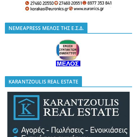
NEMEAPRESS ΜΕΛΟΣ ΤΗΣ Ε.Σ.Δ.
KARANTZOULIS REAL ESTATE