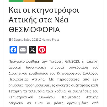
Και οι κτηνοτρόφοι
Αττικής στα Νέα
ΘΕΣΜΟΦΟΡΙΑ
9 Σεπτεμβρίου 2023
Nemea Press
F
E
X
Pi
a
m
nt
Πραγματοποιήθηκε την Τετάρτη, 6/9/2023, η τακτική
c
ai
er
ανοικτή διαδικτυακή δημόσια συνεδρίαση του
e
l
e
Διοικητικού Συμβουλίου του Κτηνοτροφικού Συλλόγου
b
st
Περιφέρειας Αττικής. Με περισσότερες από 227
o
δημόσιες προδημοσιευμένες ανοιχτές συζητήσεις κάθε
Τετάρτη τα τελευταία τρία χρόνια, οι συζητήσεις του
o
Κτηνοτροφικού Συλλόγου Περιφέρειας Αττικής
k
δείχνουν να είναι οι μόνες οργανωμένες από