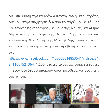
Με υπεύθυνη την κα Μάγδα Κοντογιάννη, κτηνοτρόφο,
Μενίδι, στην συζήτηση έδωσαν το παρών οι: κ Γιάννης
Κοντογιάννης (πρόεδρος), κ Θανάσης Νόβας, κα Αθηνά
Μιχαηλίδου, κ Ζαφείρης Ναστούλης, κα Ιωάννα
Σαπουνάκη & κ Δημήτρης Μιχαηλίδης (συντονιστής).
Στην διαδικτυακή ταυτόχρονη προβολή εντοπίστηκαν
στο
https://www.facebook.com/100063644853541/videos/34
8411067521364
1.200 θεατές-ακροατές-συμμετέχοντες
… Στον σύνδεσμο μπορούν όλοι ελεύθερα να δουν την
συζήτηση.